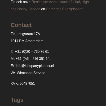
Zie ook onze
Realestate event planner Dubai
,
High-
end Nanny Service
en
Corporate Eventplanner
Contact
Zekeringstraat 17A
1014 BM Amsterdam
T:
+31 (0)20 – 760 76 61
M:
+31 (0)6 – 216 351 14
E:
info@kidspartyplanner.nl
W:
Whatsapp Service
KVK: 50487051
Tags