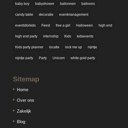
baby boy
babyshower
ballonnen
balloons
candy table
decoratie
eventmanagement
eventsforkids
Feest
free a girl
Halloween
high end
high end party
internship
Kids
kidsevents
Kids party planner
locatie
lock me up
nijntje
nijntje party
Party
Unicorn
white gold party
Sitemap
Home
Over ons
Zakelijk
Blog