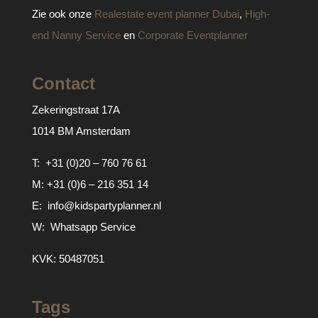
Zie ook onze
Realestate event planner Dubai
,
High-
end Nanny Service
en
Corporate Eventplanner
Contact
Zekeringstraat 17A
1014 BM Amsterdam
T:
+31 (0)20 – 760 76 61
M:
+31 (0)6 – 216 351 14
E:
info@kidspartyplanner.nl
W:
Whatsapp Service
KVK: 50487051
Tags