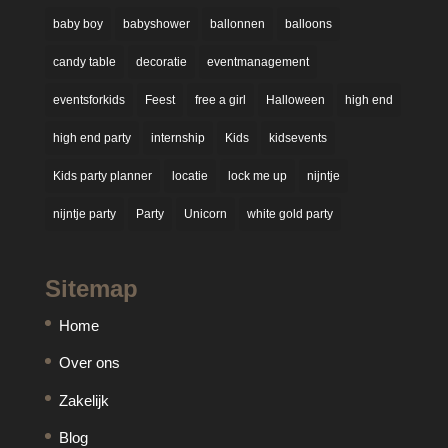
baby boy
babyshower
ballonnen
balloons
candy table
decoratie
eventmanagement
eventsforkids
Feest
free a girl
Halloween
high end
high end party
internship
Kids
kidsevents
Kids party planner
locatie
lock me up
nijntje
nijntje party
Party
Unicorn
white gold party
Sitemap
Home
Over ons
Zakelijk
Blog