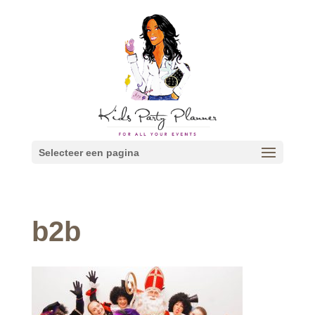
Selecteer een pagina
b2b