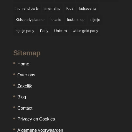
high end party
internship
Kids
kidsevents
Kids party planner
locatie
lock me up
nijntje
nijntje party
Party
Unicorn
white gold party
Sitemap
Home
Over ons
Zakelijk
Blog
Contact
Privacy en Cookies
Algemene voorwaarden