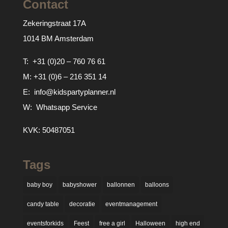
Contact
Zekeringstraat 17A
1014 BM Amsterdam
T:
+31 (0)20 – 760 76 61
M:
+31 (0)6 – 216 351 14
E:
info@kidspartyplanner.nl
W:
Whatsapp Service
KVK: 50487051
Tags
baby boy
babyshower
ballonnen
balloons
candy table
decoratie
eventmanagement
eventsforkids
Feest
free a girl
Halloween
high end