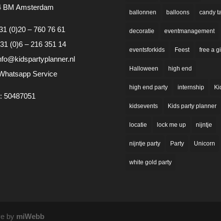
4 BM Amsterdam
ballonnen
balloons
candy t
31 (0)20 – 760 76 61
decoratie
eventmanagement
31 (0)6 – 216 351 14
eventsforkids
Feest
free a gi
nfo@kidspartyplanner.nl
Halloween
high end
Whatsapp Service
high end party
internship
Ki
: 50487051
kidsevents
Kids party planner
locatie
lock me up
nijntje
nijntje party
Party
Unicorn
white gold party
ve by
miWebb