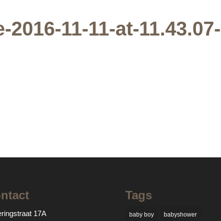
2016-11-11-at-11.43.07-
ntact
Tags
ringstraat 17A
baby boy
babyshower