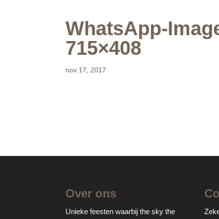
WhatsApp-Image-
715×408
nov 17, 2017
Over ons
Co
Unieke feesten waarbij the sky the
Zeke