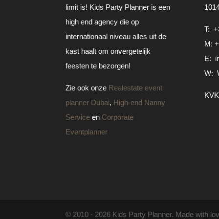
limit is! Kids Party Planner is een
101
high end agency die op
T:
+
internationaal niveau alles uit de
M:
+
kast haalt om onvergetelijk
E:
i
feesten te bezorgen!
W:
Zie ook onze
Realestate event
KVK
planner Dubai
,
High-end Nanny
Service
en
Corporate
Eventplanner
© 2010 -
2026
Kids Party Planner. Made with lo