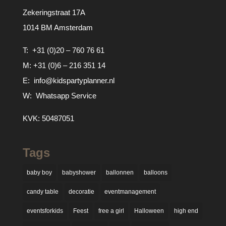
Zekeringstraat 17A
1014 BM Amsterdam
T:
+31 (0)20 – 760 76 61
M:
+31 (0)6 – 216 351 14
E:
info@kidspartyplanner.nl
W:
Whatsapp Service
KVK: 50487051
Tags
baby boy
babyshower
ballonnen
balloons
candy table
decoratie
eventmanagement
eventsforkids
Feest
free a girl
Halloween
high end