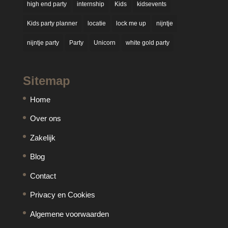
high end party
internship
Kids
kidsevents
Kids party planner
locatie
lock me up
nijntje
nijntje party
Party
Unicorn
white gold party
Sitemap
Home
Over ons
Zakelijk
Blog
Contact
Privacy en Cookies
Algemene voorwaarden