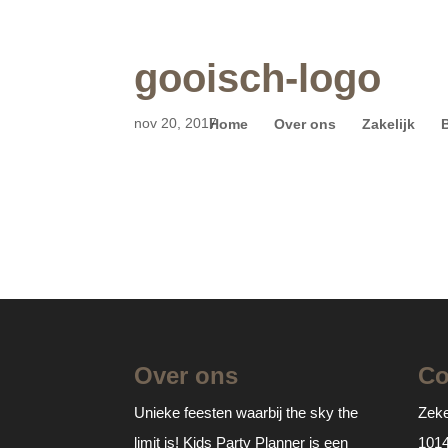
gooisch-logo
nov 20, 2017
Home
Over ons
Zakelijk
Over ons
Co
Unieke feesten waarbij the sky the
Zeke
limit is! Kids Party Planner is een
101