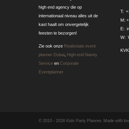
high end agency die op
T:
+
internationaal niveau alles uit de
M:
+
kast haalt om onvergetelijk
E:
i
feesten te bezorgen!
W:
Zie ook onze
Realestate event
KVK
planner Dubai
,
High-end Nanny
Service
en
Corporate
Eventplanner
© 2010 -
2026
Kids Party Planner. Made with lo