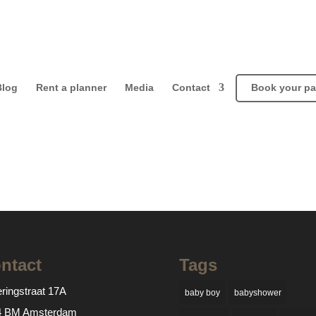
Blog
Rent a planner
Media
Contact
Book your pa
ntact
Tags
ringstraat 17A
baby boy
babyshower
4 BM Amsterdam