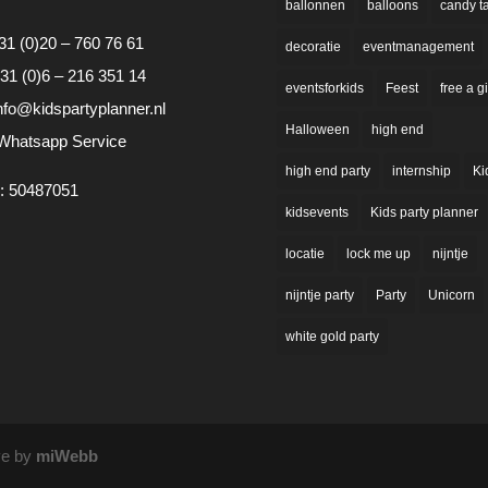
ballonnen
balloons
candy t
31 (0)20 – 760 76 61
decoratie
eventmanagement
31 (0)6 – 216 351 14
eventsforkids
Feest
free a gi
nfo@kidspartyplanner.nl
Halloween
high end
Whatsapp Service
high end party
internship
Ki
: 50487051
kidsevents
Kids party planner
locatie
lock me up
nijntje
nijntje party
Party
Unicorn
white gold party
ve by
miWebb