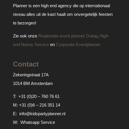
Planner is een high end agency die op internationaal
niveau alles uit de kast haalt om onvergetelijk feesten
te bezorgen!
Zie ook onze
Realestate event planner Dubai
,
High-
end Nanny Service
en
Corporate Eventplanner
Contact
Zekeringstraat 17A
1014 BM Amsterdam
T:
+31 (0)20 – 760 76 61
M:
+31 (0)6 – 216 351 14
E:
info@kidspartyplanner.nl
W:
Whatsapp Service