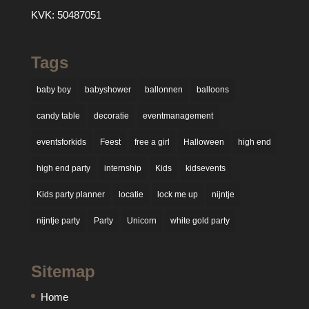
KVK: 50487051
Tags
baby boy
babyshower
ballonnen
balloons
candy table
decoratie
eventmanagement
eventsforkids
Feest
free a girl
Halloween
high end
high end party
internship
Kids
kidsevents
Kids party planner
locatie
lock me up
nijntje
nijntje party
Party
Unicorn
white gold party
Sitemap
Home