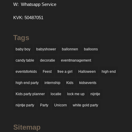
W:
Whatsapp Service
KVK: 50487051
Tags
baby boy
babyshower
ballonnen
balloons
candy table
decoratie
eventmanagement
eventsforkids
Feest
free a girl
Halloween
high end
high end party
internship
Kids
kidsevents
Kids party planner
locatie
lock me up
nijntje
nijntje party
Party
Unicorn
white gold party
Sitemap