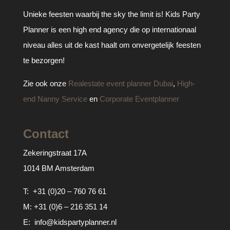
Unieke feesten waarbij the sky the limit is! Kids Party
Planner is een high end agency die op internationaal
niveau alles uit de kast haalt om onvergetelijk feesten
te bezorgen!
Zie ook onze
Realestate event planner Dubai
,
High-
end Nanny Service
en
Corporate Eventplanner
Contact
Zekeringstraat 17A
1014 BM Amsterdam
T:
+31 (0)20 – 760 76 61
M:
+31 (0)6 – 216 351 14
E:
info@kidspartyplanner.nl