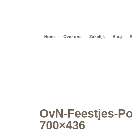
Home
Over ons
Zakelijk
Blog
R
OvN-Feestjes-Po
700×436