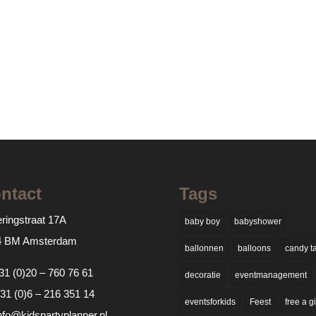
ntact
Tags
ringstraat 17A
baby boy
babyshower
4 BM Amsterdam
ballonnen
balloons
candy t
31 (0)20 – 760 76 61
decoratie
eventmanagement
31 (0)6 – 216 351 14
eventsforkids
Feest
free a gi
nfo@kidspartyplanner.nl