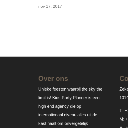
nov 17, 2017
Over ons
Co
Unieke feesten waarbij the sky the
Zeke
limit is! Kids Party Planner is een
101
high end agency die op
T:
+
internationaal niveau alles uit de
M:
+
kast haalt om onvergetelijk
E:
i