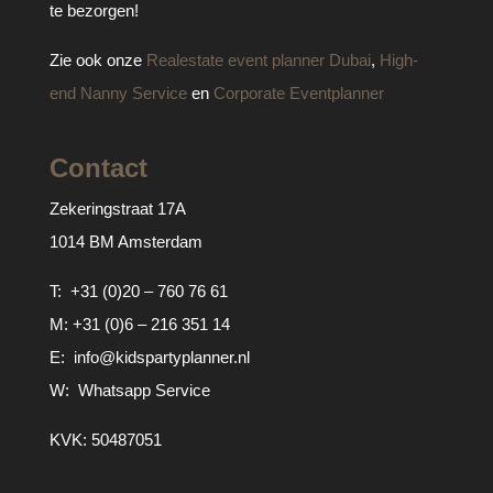
te bezorgen!
Zie ook onze
Realestate event planner Dubai
,
High-
end Nanny Service
en
Corporate Eventplanner
Contact
Zekeringstraat 17A
1014 BM Amsterdam
T:
+31 (0)20 – 760 76 61
M:
+31 (0)6 – 216 351 14
E:
info@kidspartyplanner.nl
W:
Whatsapp Service
KVK: 50487051