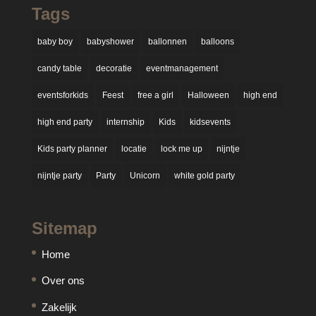
Tags
baby boy
babyshower
ballonnen
balloons
candy table
decoratie
eventmanagement
eventsforkids
Feest
free a girl
Halloween
high end
high end party
internship
Kids
kidsevents
Kids party planner
locatie
lock me up
nijntje
nijntje party
Party
Unicorn
white gold party
Sitemap
Home
Over ons
Zakelijk