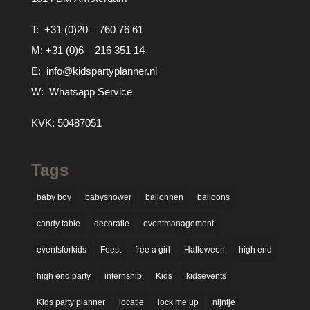
T:
+31 (0)20 – 760 76 61
M:
+31 (0)6 – 216 351 14
E:
info@kidspartyplanner.nl
W:
Whatsapp Service
KVK: 50487051
Tags
baby boy
babyshower
ballonnen
balloons
candy table
decoratie
eventmanagement
eventsforkids
Feest
free a girl
Halloween
high end
high end party
internship
Kids
kidsevents
Kids party planner
locatie
lock me up
nijntje