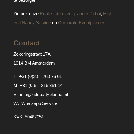
te bezorgen!
Zie ook onze
Realestate event planner Dubai
,
High-
end Nanny Service
en
Corporate Eventplanner
Contact
Zekeringstraat 17A
1014 BM Amsterdam
T:
+31 (0)20 – 760 76 61
M:
+31 (0)6 – 216 351 14
E:
info@kidspartyplanner.nl
W:
Whatsapp Service
KVK: 50487051