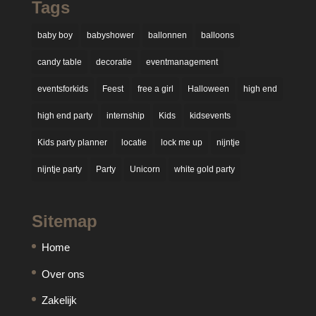
Tags
baby boy
babyshower
ballonnen
balloons
candy table
decoratie
eventmanagement
eventsforkids
Feest
free a girl
Halloween
high end
high end party
internship
Kids
kidsevents
Kids party planner
locatie
lock me up
nijntje
nijntje party
Party
Unicorn
white gold party
Sitemap
Home
Over ons
Zakelijk