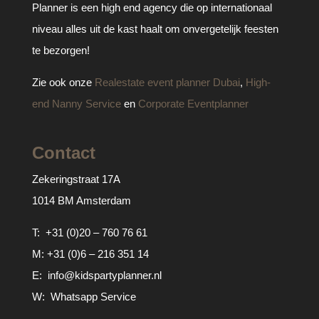
Planner is een high end agency die op internationaal
niveau alles uit de kast haalt om onvergetelijk feesten
te bezorgen!
Zie ook onze
Realestate event planner Dubai
,
High-
end Nanny Service
en
Corporate Eventplanner
Contact
Zekeringstraat 17A
1014 BM Amsterdam
T:
+31 (0)20 – 760 76 61
M:
+31 (0)6 – 216 351 14
E:
info@kidspartyplanner.nl
W:
Whatsapp Service