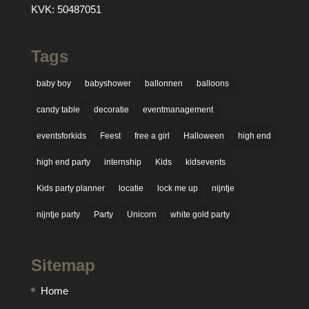
KVK: 50487051
Tags
baby boy
babyshower
ballonnen
balloons
candy table
decoratie
eventmanagement
eventsforkids
Feest
free a girl
Halloween
high end
high end party
internship
Kids
kidsevents
Kids party planner
locatie
lock me up
nijntje
nijntje party
Party
Unicorn
white gold party
Sitemap
Home