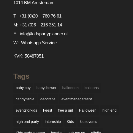
1014 BM Amsterdam
T:
+31 (0)20 – 760 76 61
M:
+31 (0)6 – 216 351 14
E:
info@kidspartyplanner.nl
W:
Whatsapp Service
KVK: 50487051
Tags
baby boy
babyshower
ballonnen
balloons
candy table
decoratie
eventmanagement
eventsforkids
Feest
free a girl
Halloween
high end
high end party
internship
Kids
kidsevents