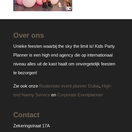
Over ons
Unieke feesten waarbij the sky the limit is! Kids Party
Planner is een high end agency die op internationaal
niveau alles uit de kast haalt om onvergetelijk feesten
te bezorgen!
Zie ook onze
Realestate event planner Dubai
,
High-
end Nanny Service
en
Corporate Eventplanner
Contact
Zekeringstraat 17A