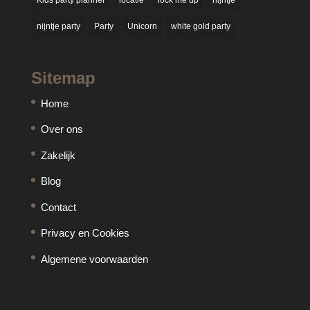
Kids party planner
locatie
lock me up
nijntje
nijntje party
Party
Unicorn
white gold party
Sitemap
Home
Over ons
Zakelijk
Blog
Contact
Privacy en Cookies
Algemene voorwaarden