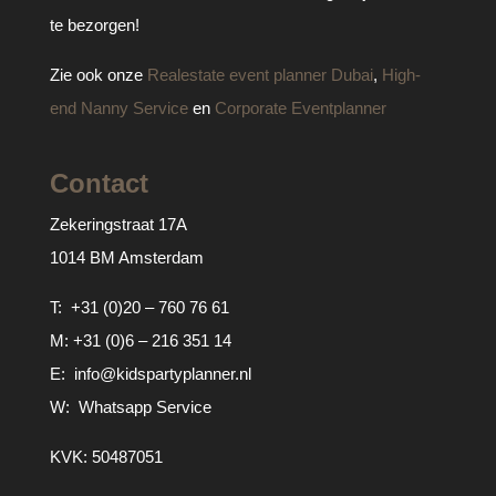
te bezorgen!
Zie ook onze
Realestate event planner Dubai
,
High-
end Nanny Service
en
Corporate Eventplanner
Contact
Zekeringstraat 17A
1014 BM Amsterdam
T:
+31 (0)20 – 760 76 61
M:
+31 (0)6 – 216 351 14
E:
info@kidspartyplanner.nl
W:
Whatsapp Service
KVK: 50487051