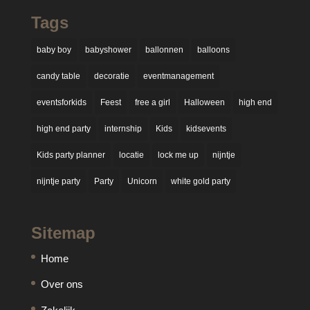
Tags
baby boy
babyshower
ballonnen
balloons
candy table
decoratie
eventmanagement
eventsforkids
Feest
free a girl
Halloween
high end
high end party
internship
Kids
kidsevents
Kids party planner
locatie
lock me up
nijntje
nijntje party
Party
Unicorn
white gold party
Sitemap
Home
Over ons