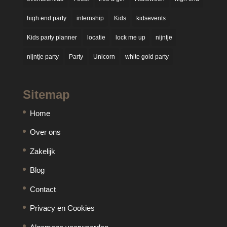
high end party
internship
Kids
kidsevents
Kids party planner
locatie
lock me up
nijntje
nijntje party
Party
Unicorn
white gold party
Sitemap
Home
Over ons
Zakelijk
Blog
Contact
Privacy en Cookies