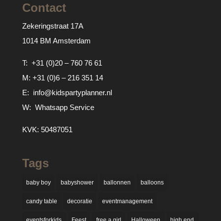
Contact
Zekeringstraat 17A
1014 BM Amsterdam
T:
+31 (0)20 – 760 76 61
M:
+31 (0)6 – 216 351 14
E:
info@kidspartyplanner.nl
W:
Whatsapp Service
KVK: 50487051
Tags
baby boy
babyshower
ballonnen
balloons
candy table
decoratie
eventmanagement
eventsforkids
Feest
free a girl
Halloween
high end