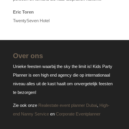
Eric Toren
TwentySeven Hotel
Over ons
Unieke feesten waarbij the sky the limit is! Kids Party
Planner is een high end agency die op internationaal
niveau alles uit de kast haalt om onvergetelijk feesten
te bezorgen!
Zie ook onze
Realestate event planner Dubai
,
High-
end Nanny Service
en
Corporate Eventplanner