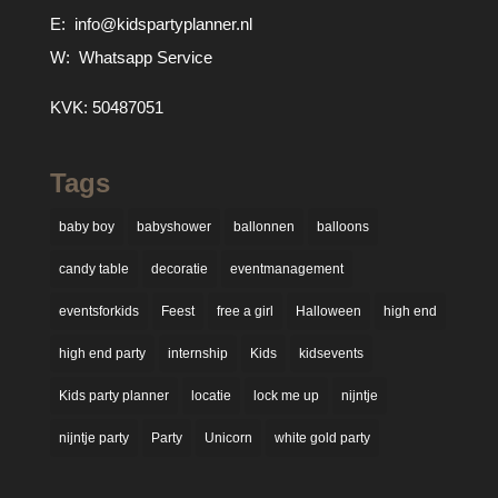
E:
info@kidspartyplanner.nl
W:
Whatsapp Service
KVK: 50487051
Tags
baby boy
babyshower
ballonnen
balloons
candy table
decoratie
eventmanagement
eventsforkids
Feest
free a girl
Halloween
high end
high end party
internship
Kids
kidsevents
Kids party planner
locatie
lock me up
nijntje
nijntje party
Party
Unicorn
white gold party