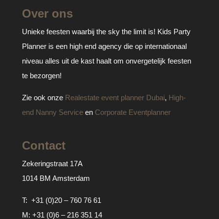
Over ons
Unieke feesten waarbij the sky the limit is! Kids Party
Planner is een high end agency die op internationaal
niveau alles uit de kast haalt om onvergetelijk feesten
te bezorgen!
Zie ook onze
Realestate event planner Dubai
,
High-
end Nanny Service
en
Corporate Eventplanner
Contact
Zekeringstraat 17A
1014 BM Amsterdam
T:
+31 (0)20 – 760 76 61
M:
+31 (0)6 – 216 351 14