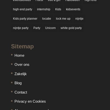
eventsforkids
Feest
free a girl
Halloween
high end
high end party
internship
Kids
kidsevents
Kids party planner
locatie
lock me up
nijntje
nijntje party
Party
Unicorn
white gold party
Sitemap
Home
Over ons
Zakelijk
Blog
Contact
Privacy en Cookies