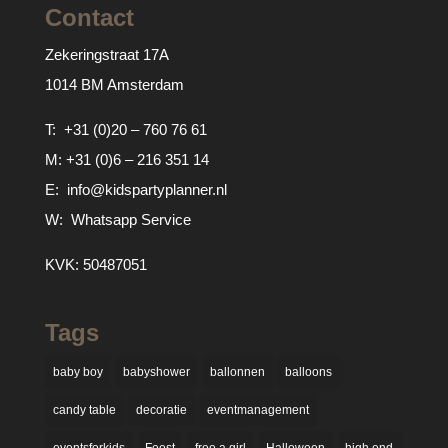
Contact
Zekeringstraat 17A
1014 BM Amsterdam
T:
+31 (0)20 – 760 76 61
M:
+31 (0)6 – 216 351 14
E:
info@kidspartyplanner.nl
W:
Whatsapp Service
KVK: 50487051
Tags
baby boy
babyshower
ballonnen
balloons
candy table
decoratie
eventmanagement