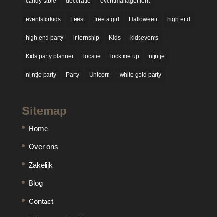
candy table
decoratie
eventmanagement
eventsforkids
Feest
free a girl
Halloween
high end
high end party
internship
Kids
kidsevents
Kids party planner
locatie
lock me up
nijntje
nijntje party
Party
Unicorn
white gold party
Sitemap
Home
Over ons
Zakelijk
Blog
Contact