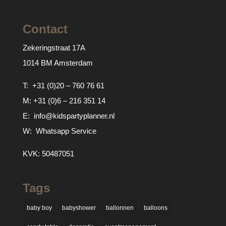
Contact
Zekeringstraat 17A
1014 BM Amsterdam
T:
+31 (0)20 – 760 76 61
M:
+31 (0)6 – 216 351 14
E:
info@kidspartyplanner.nl
W:
Whatsapp Service
KVK: 50487051
Tags
baby boy
babyshower
ballonnen
balloons