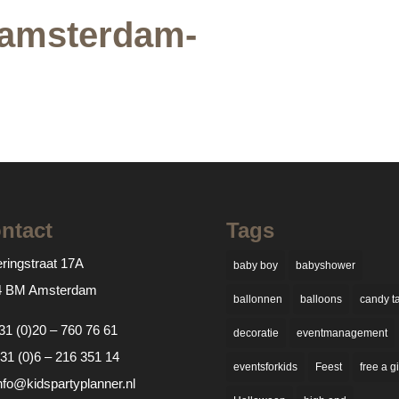
-amsterdam-
ntact
Tags
ringstraat 17A
baby boy
babyshower
4 BM Amsterdam
ballonnen
balloons
candy t
31 (0)20 – 760 76 61
decoratie
eventmanagement
31 (0)6 – 216 351 14
eventsforkids
Feest
free a gi
nfo@kidspartyplanner.nl