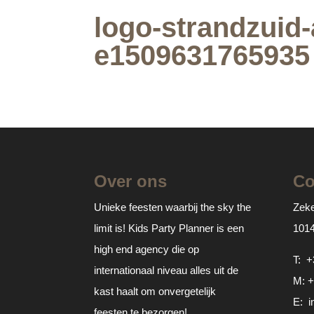
logo-strandzuid
e1509631765935
Over ons
Co
Unieke feesten waarbij the sky the
Zeke
limit is! Kids Party Planner is een
101
high end agency die op
T:
+
internationaal niveau alles uit de
M:
+
kast haalt om onvergetelijk
E:
i
feesten te bezorgen!