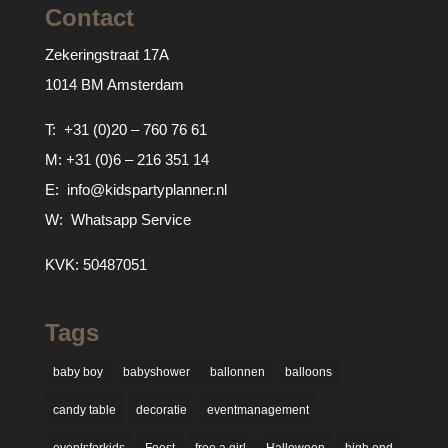
Contact
Zekeringstraat 17A
1014 BM Amsterdam
T:
+31 (0)20 – 760 76 61
M:
+31 (0)6 – 216 351 14
E:
info@kidspartyplanner.nl
W:
Whatsapp Service
KVK: 50487051
Tags
baby boy
babyshower
ballonnen
balloons
candy table
decoratie
eventmanagement