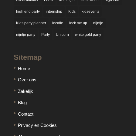
eventsforkids
Feest
free a girl
Halloween
high end
high end party
internship
Kids
kidsevents
Kids party planner
locatie
lock me up
nijntje
nijntje party
Party
Unicorn
white gold party
Sitemap
Home
Over ons
Zakelijk
Blog
Contact
Privacy en Cookies